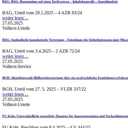
BAG
: BAG: Bezugnahme auf einen Tarifvertrag – Inhaltskontrolle – Ausschlussfrist
BAG, Urteil vom 29.1.2025 – 4 AZR 83/24
weiter lesen ...
27.05.2025
Volltext-Urteile
BAG
: Ausländische konsularische Vertretung – Entziehung des Sicherheitsstatus einer Mit
BAG, Urteil vom 3.4.2025 – 2 AZR 72/24
weiter lesen ...
27.05.2025
Volltext-Service
BGH
: Identifizierende Bildberichterstattung über ein strafrechtliches Ermittlungsverfahren
BGH, Urteil vom 27. 5. 2025 – VI ZR 337/22
weiter lesen ...
27.05.2025
Volltext-Urteile
FG Köln
: Unterschiedliche steuerliche Zinssätze für Aussetzungszinsen und Nachzahlungsz
FG Köln, Beschluss vom 8.4.2025 – 4 V 444/25