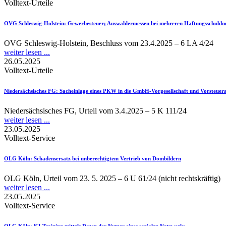
Volltext-Urteile
OVG Schleswig-Holstein
: Gewerbesteuer; Auswahlermessen bei mehreren Haftungsschuld
OVG Schleswig-Holstein, Beschluss vom 23.4.2025 – 6 LA 4/24
weiter lesen ...
26.05.2025
Volltext-Urteile
Niedersächsisches FG
: Sacheinlage eines PKW in die GmbH-Vorgesellschaft und Vorsteuer
Niedersächsisches FG, Urteil vom 3.4.2025 – 5 K 111/24
weiter lesen ...
23.05.2025
Volltext-Service
OLG Köln
: Schadensersatz bei unberechtigtem Vertrieb von Dombildern
OLG Köln, Urteil vom 23. 5. 2025 – 6 U 61/24 (nicht rechtskräftig)
weiter lesen ...
23.05.2025
Volltext-Service
OLG Köln
: KI-Training mittels Daten der Nutzer eines sozialen Netzwerks