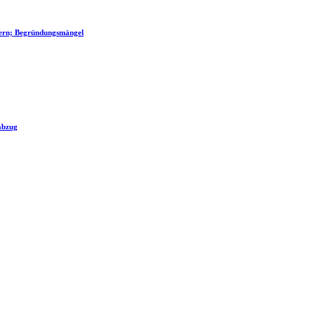
nern; Begründungsmängel
abzug