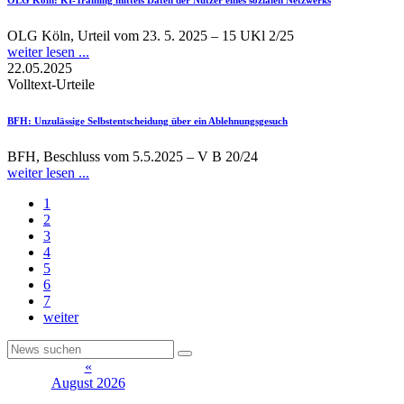
OLG Köln, Urteil vom 23. 5. 2025 – 15 UKl 2/25
weiter lesen ...
22.05.2025
Volltext-Urteile
BFH
: Unzulässige Selbstentscheidung über ein Ablehnungsgesuch
BFH, Beschluss vom 5.5.2025 – V B 20/24
weiter lesen ...
1
2
3
4
5
6
7
weiter
«
August 2026