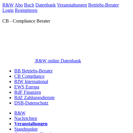
R&W
Abo
Buch
Datenbank
Veranstaltungen
Betriebs-Berater
Login
Registrieren
CB - Compliance Berater
R&W online Datenbank
BB Betriebs-Berater
CB Compliance
RIW International
EWS Europa
RdF Finanzen
RdZ Zahlungsdienste
DSB-Datenschutz
R&W
Nachrichten
Veranstaltungen
Standpunkte