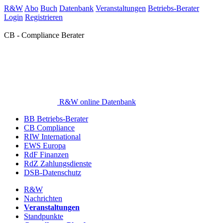
R&W
Abo
Buch
Datenbank
Veranstaltungen
Betriebs-Berater
Login
Registrieren
CB - Compliance Berater
R&W online Datenbank
BB Betriebs-Berater
CB Compliance
RIW International
EWS Europa
RdF Finanzen
RdZ Zahlungsdienste
DSB-Datenschutz
R&W
Nachrichten
Veranstaltungen
Standpunkte