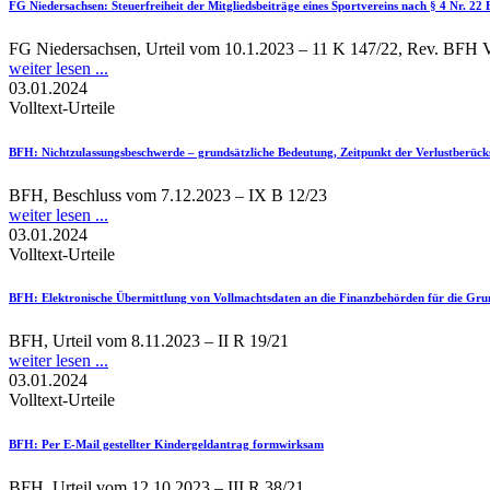
FG Niedersachsen
: Steuerfreiheit der Mitgliedsbeiträge eines Sportvereins nach § 4 Nr. 22
FG Niedersachsen, Urteil vom 10.1.2023 – 11 K 147/22, Rev. BFH 
weiter lesen ...
03.01.2024
Volltext-Urteile
BFH
: Nichtzulassungsbeschwerde – grundsätzliche Bedeutung, Zeitpunkt der Verlustberüc
BFH, Beschluss vom 7.12.2023 – IX B 12/23
weiter lesen ...
03.01.2024
Volltext-Urteile
BFH
: Elektronische Übermittlung von Vollmachtsdaten an die Finanzbehörden für die Gr
BFH, Urteil vom 8.11.2023 – II R 19/21
weiter lesen ...
03.01.2024
Volltext-Urteile
BFH
: Per E-Mail gestellter Kindergeldantrag formwirksam
BFH, Urteil vom 12.10.2023 – III R 38/21