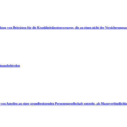
g von Beiträgen für die Krankheitskostenvorsorge, die an einen nicht der Versicherungsaufs
Finanzbehörden
von Anteilen an einer grundbesitzenden Personengesellschaft entsteht, als Masseverbindlichke