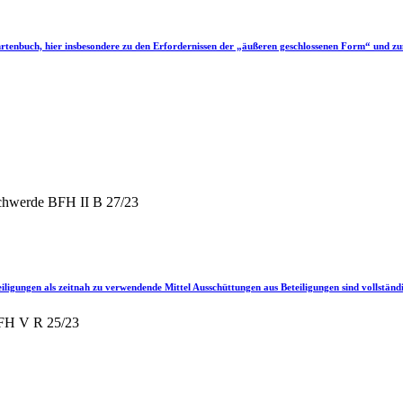
rtenbuch, hier insbesondere zu den Erfordernissen der „äußeren geschlossenen Form“ und z
schwerde BFH II B 27/23
ligungen als zeitnah zu verwendende Mittel Ausschüttungen aus Beteiligungen sind vollständi
BFH V R 25/23