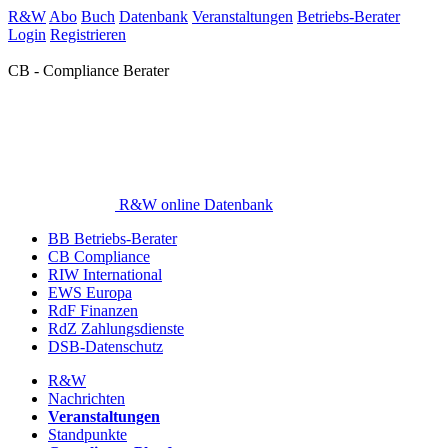
R&W
Abo
Buch
Datenbank
Veranstaltungen
Betriebs-Berater
Login
Registrieren
CB - Compliance Berater
R&W online Datenbank
BB Betriebs-Berater
CB Compliance
RIW International
EWS Europa
RdF Finanzen
RdZ Zahlungsdienste
DSB-Datenschutz
R&W
Nachrichten
Veranstaltungen
Standpunkte