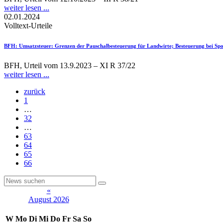
weiter lesen ...
02.01.2024
Volltext-Urteile
BFH
: Umsatzsteuer: Grenzen der Pauschalbesteuerung für Landwirte; Besteuerung bei Spo
BFH, Urteil vom 13.9.2023 – XI R 37/22
weiter lesen ...
zurück
1
…
32
…
63
64
65
66
«
August 2026
W
Mo
Di
Mi
Do
Fr
Sa
So