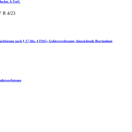
 Buchst. b UstG
V R 4/23
ksichtigung nach § 17 Abs. 4 EStG; Gehörsverletzung; hinreichende Begründung
underwerbsteuer