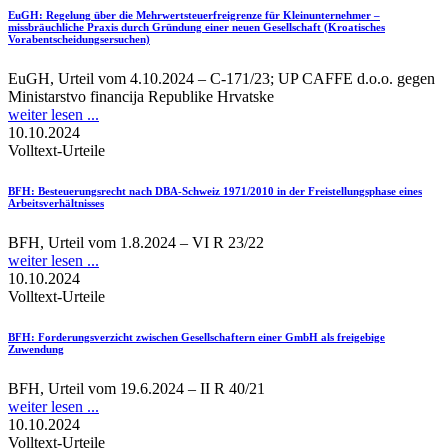
EuGH
: Regelung über die Mehrwertsteuerfreigrenze für Kleinunternehmer –
missbräuchliche Praxis durch Gründung einer neuen Gesellschaft (Kroatisches
Vorabentscheidungsersuchen)
EuGH, Urteil vom 4.10.2024 – C-171/23; UP CAFFE d.o.o. gegen
Ministarstvo financija Republike Hrvatske
weiter lesen ...
10.10.2024
Volltext-Urteile
BFH
: Besteuerungsrecht nach DBA-Schweiz 1971/2010 in der Freistellungsphase eines
Arbeitsverhältnisses
BFH, Urteil vom 1.8.2024 – VI R 23/22
weiter lesen ...
10.10.2024
Volltext-Urteile
BFH
: Forderungsverzicht zwischen Gesellschaftern einer GmbH als freigebige
Zuwendung
BFH, Urteil vom 19.6.2024 – II R 40/21
weiter lesen ...
10.10.2024
Volltext-Urteile