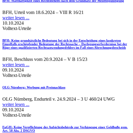
BFH
: Statthaftigkeit eines Rechtsbehelfs nach dem Grundsatz der Meistbegünstigung
BFH, Urteil vom 18.6.2024 – VIII R 16/21
weiter lesen ...
10.10.2024
Volltext-Urteile
BFH
: Keine grundsätzliche Bedeutung bei sich in der Entscheidung eines konkreten
Einzelfalls erschöpfender Bedeutung der Rechtssache – Darlegungserfordernisse bei der
Rüge eines qualifizierten Rechtsanwendungsfehlers im Fall eines Abrechnungsbescheids
BFH, Beschluss vom 20.9.2024 – V B 15/23
weiter lesen ...
09.10.2024
Volltext-Urteile
OLG Nürnberg
: Werbung mit Preisnachlass
OLG Nürnberg, Endurteil v. 24.9.2024 – 3 U 460/24 UWG
weiter lesen ...
09.10.2024
Volltext-Urteile
EuGH
: Keine Verpflichtung der Aufsichtsbehörde zur Verhängung einer Geldbuße gem.
Art. 58 Abs. 2 DSGVO