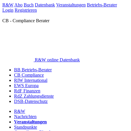
R&W
Abo
Buch
Datenbank
Veranstaltungen
Betriebs-Berater
Login
Registrieren
CB - Compliance Berater
R&W online Datenbank
BB Betriebs-Berater
CB Compliance
RIW International
EWS Europa
RdF Finanzen
RdZ Zahlungsdienste
DSB-Datenschutz
R&W
Nachrichten
Veranstaltungen
Standpunkte