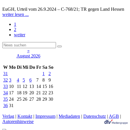
EuGH, Urteil vom 26.9.2024 – C-768/21; TR gegen Land Hessen
weiter lesen ...
1
2
weiter
«
August 2026
W
Mo
Di
Mi
Do
Fr
Sa
So
31
1
2
32
3
4
5
6
7
8
9
33
10
11
12
13
14
15
16
34
17
18
19
20
21
22
23
35
24
25
26
27
28
29
30
36
31
Verlag
|
Kontakt
|
Impressum
|
Mediadaten
|
Datenschutz
|
AGB
|
Autorenhinweise