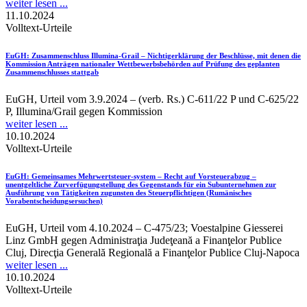
weiter lesen ...
11.10.2024
Volltext-Urteile
EuGH
: Zusammenschluss Illumina-Grail – Nichtigerklärung der Beschlüsse, mit denen die
Kommission Anträgen nationaler Wettbewerbsbehörden auf Prüfung des geplanten
Zusammenschlusses stattgab
EuGH, Urteil vom 3.9.2024 – (verb. Rs.) C-611/22 P und C-625/22
P, Illumina/Grail gegen Kommission
weiter lesen ...
10.10.2024
Volltext-Urteile
EuGH
: Gemeinsames Mehrwertsteuer-system – Recht auf Vorsteuerabzug –
unentgeltliche Zurverfügungstellung des Gegenstands für ein Subunternehmen zur
Ausführung von Tätigkeiten zugunsten des Steuerpflichtigen (Rumänisches
Vorabentscheidungsersuchen)
EuGH, Urteil vom 4.10.2024 – C-475/23; Voestalpine Giesserei
Linz GmbH gegen Administraţia Judeţeană a Finanţelor Publice
Cluj, Direcţia Generală Regională a Finanţelor Publice Cluj-Napoca
weiter lesen ...
10.10.2024
Volltext-Urteile