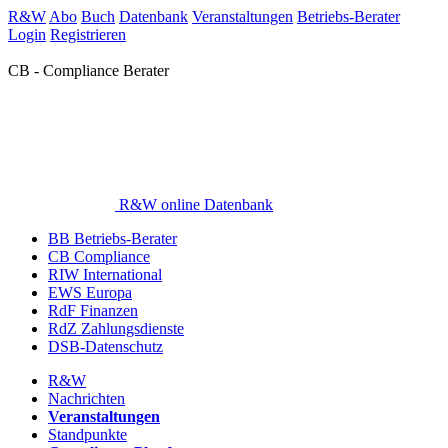
R&W
Abo
Buch
Datenbank
Veranstaltungen
Betriebs-Berater
Login
Registrieren
CB - Compliance Berater
R&W online Datenbank
BB Betriebs-Berater
CB Compliance
RIW International
EWS Europa
RdF Finanzen
RdZ Zahlungsdienste
DSB-Datenschutz
R&W
Nachrichten
Veranstaltungen
Standpunkte