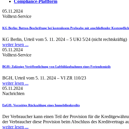
Compliance-Plattform
05.11.2024
Volltext-Service
KG Berlin
: Button-Beschriftung bei kostenlosem Probeabo mit anschließender Kostenpflich
KG Berlin, Urteil vom 5. 11. 2024 – 5 UKl 5/24 (nicht rechtskräftig)
weiter lesen ...
05.11.2024
Volltext-Service
BGH
: Zulässige Veröffentlichung von Luftbildaufnahmen eines Feriendomizils
BGH, Urteil vom 5. 11. 2024 – VI ZR 110/23
weiter lesen ...
05.11.2024
Nachrichten
EuGH
: Vorzeitige Rückzahlung eines Immobilienkredits
Der Verbraucher kann einen Teil der Provision für die Kreditgewährun
der Verbraucher diese Provision beim Abschluss des Kreditvertrags auf
weiter lesen ...