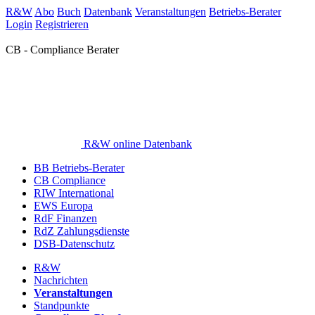
R&W
Abo
Buch
Datenbank
Veranstaltungen
Betriebs-Berater
Login
Registrieren
CB - Compliance Berater
R&W online Datenbank
BB Betriebs-Berater
CB Compliance
RIW International
EWS Europa
RdF Finanzen
RdZ Zahlungsdienste
DSB-Datenschutz
R&W
Nachrichten
Veranstaltungen
Standpunkte