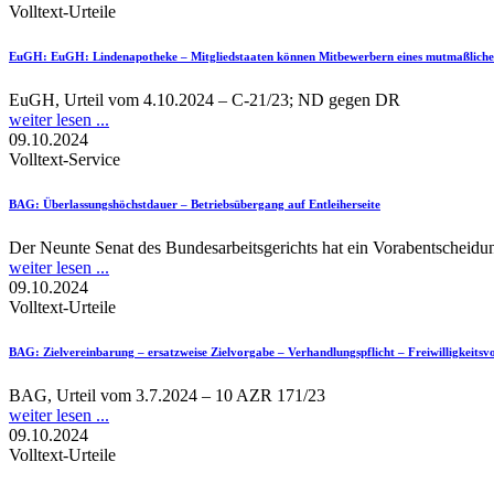
Volltext-Urteile
EuGH
: EuGH: Lindenapotheke – Mitgliedstaaten können Mitbewerbern eines mutmaßlichen 
EuGH, Urteil vom 4.10.2024 – C-21/23; ND gegen DR
weiter lesen ...
09.10.2024
Volltext-Service
BAG
: Überlassungshöchstdauer – Betriebsübergang auf Entleiherseite
Der Neunte Senat des Bundesarbeitsgerichts hat ein Vorabentscheidun
weiter lesen ...
09.10.2024
Volltext-Urteile
BAG
: Zielvereinbarung – ersatzweise Zielvorgabe – Verhandlungspflicht – Freiwilligkeits
BAG, Urteil vom 3.7.2024 – 10 AZR 171/23
weiter lesen ...
09.10.2024
Volltext-Urteile