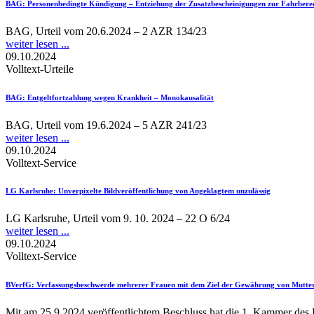
BAG
: Personenbedingte Kündigung – Entziehung der Zusatzbescheinigungen zur Fahrbere
BAG, Urteil vom 20.6.2024 – 2 AZR 134/23
weiter lesen ...
09.10.2024
Volltext-Urteile
BAG
: Entgeltfortzahlung wegen Krankheit – Monokausalität
BAG, Urteil vom 19.6.2024 – 5 AZR 241/23
weiter lesen ...
09.10.2024
Volltext-Service
LG Karlsruhe
: Unverpixelte Bildveröffentlichung von Angeklagtem unzulässig
LG Karlsruhe, Urteil vom 9. 10. 2024 – 22 O 6/24
weiter lesen ...
09.10.2024
Volltext-Service
BVerfG
: Verfassungsbeschwerde mehrerer Frauen mit dem Ziel der Gewährung von Mutters
Mit am 25.9.2024 veröffentlichtem Beschluss hat die 1. Kammer des E