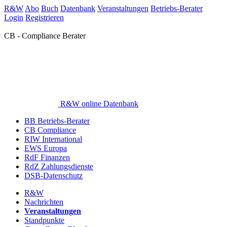
R&W
Abo
Buch
Datenbank
Veranstaltungen
Betriebs-Berater
Login
Registrieren
CB - Compliance Berater
R&W online Datenbank
BB Betriebs-Berater
CB Compliance
RIW International
EWS Europa
RdF Finanzen
RdZ Zahlungsdienste
DSB-Datenschutz
R&W
Nachrichten
Veranstaltungen
Standpunkte