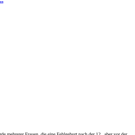
ion
 mehrerer Frauen, die eine Fehlgeburt nach der 12., aber vor der ...