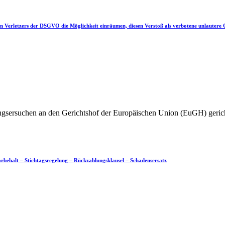
Verletzers der DSGVO die Möglichkeit einräumen, diesen Verstoß als verbotene unlautere G
gsersuchen an den Gerichtshof der Europäischen Union (EuGH) gerichtet
vorbehalt – Stichtagsregelung – Rückzahlungsklausel – Schadensersatz