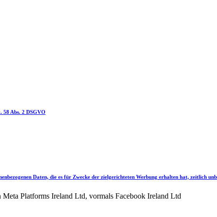
rt. 58 Abs. 2 DSGVO
nenbezogenen Daten, die es für Zwecke der zielgerichteten Werbung erhalten hat, zeitlich u
Meta Platforms Ireland Ltd, vormals Facebook Ireland Ltd