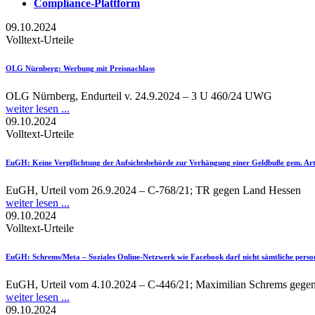
Compliance-Plattform
09.10.2024
Volltext-Urteile
OLG Nürnberg
: Werbung mit Preisnachlass
OLG Nürnberg, Endurteil v. 24.9.2024 – 3 U 460/24 UWG
weiter lesen ...
09.10.2024
Volltext-Urteile
EuGH
: Keine Verpflichtung der Aufsichtsbehörde zur Verhängung einer Geldbuße gem. A
EuGH, Urteil vom 26.9.2024 – C-768/21; TR gegen Land Hessen
weiter lesen ...
09.10.2024
Volltext-Urteile
EuGH
: Schrems/Meta – Soziales Online-Netzwerk wie Facebook darf nicht sämtliche perso
EuGH, Urteil vom 4.10.2024 – C-446/21; Maximilian Schrems gegen 
weiter lesen ...
09.10.2024