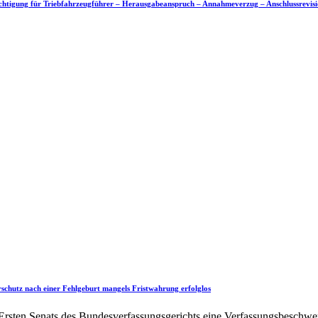
chtigung für Triebfahrzeugführer – Herausgabeanspruch – Annahmeverzug – Anschlussrevis
chutz nach einer Fehlgeburt mangels Fristwahrung erfolglos
rsten Senats des Bundesverfassungsgerichts eine Verfassungsbeschwerde