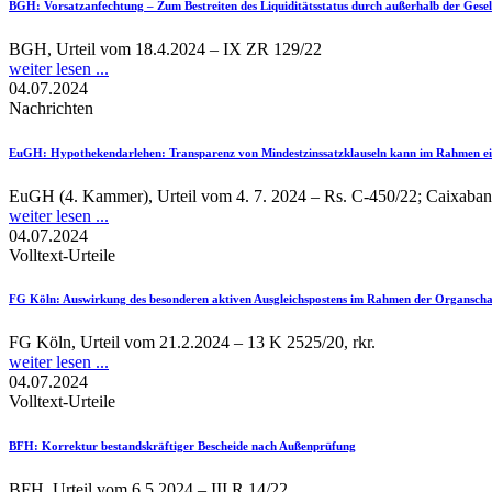
BGH
: Vorsatzanfechtung – Zum Bestreiten des Liquiditätsstatus durch außerhalb der Gesel
BGH, Urteil vom 18.4.2024 – IX ZR 129/22
weiter lesen ...
04.07.2024
Nachrichten
EuGH
: Hypothekendarlehen: Transparenz von Mindestzinssatzklauseln kann im Rahmen ei
EuGH (4. Kammer), Urteil vom 4. 7. 2024 – Rs. C-450/22; Caixaban
weiter lesen ...
04.07.2024
Volltext-Urteile
FG Köln
: Auswirkung des besonderen aktiven Ausgleichspostens im Rahmen der Organschaft
FG Köln, Urteil vom 21.2.2024 – 13 K 2525/20, rkr.
weiter lesen ...
04.07.2024
Volltext-Urteile
BFH
: Korrektur bestandskräftiger Bescheide nach Außenprüfung
BFH, Urteil vom 6.5.2024 – III R 14/22