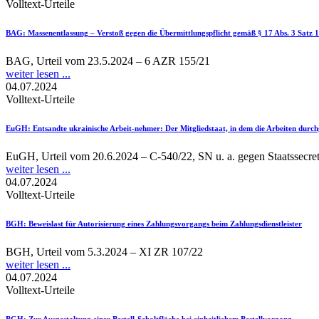
Volltext-Urteile
BAG
: Massenentlassung – Verstoß gegen die Übermittlungspflicht gemäß § 17 Abs. 3 Satz
BAG, Urteil vom 23.5.2024 – 6 AZR 155/21
weiter lesen ...
04.07.2024
Volltext-Urteile
EuGH
: Entsandte ukrainische Arbeit-nehmer: Der Mitgliedstaat, in dem die Arbeiten durch
EuGH, Urteil vom 20.6.2024 – C-540/22, SN u. a. gegen Staatssecretar
weiter lesen ...
04.07.2024
Volltext-Urteile
BGH
: Beweislast für Autorisierung eines Zahlungsvorgangs beim Zahlungsdienstleister
BGH, Urteil vom 5.3.2024 – XI ZR 107/22
weiter lesen ...
04.07.2024
Volltext-Urteile
BGH
: Zur Ausgestaltung einer Bestell-Schaltfläche bei einheitlichem Bestellvorgang