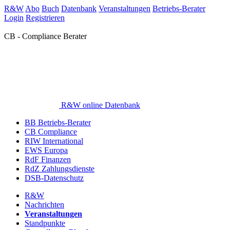
R&W
Abo
Buch
Datenbank
Veranstaltungen
Betriebs-Berater
Login
Registrieren
CB - Compliance Berater
R&W online Datenbank
BB Betriebs-Berater
CB Compliance
RIW International
EWS Europa
RdF Finanzen
RdZ Zahlungsdienste
DSB-Datenschutz
R&W
Nachrichten
Veranstaltungen
Standpunkte