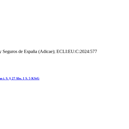
s y Seguros de España (Adicae); ECLI:EU:C:2024:577
 i. S. § 27 Abs. 1 S. 5 KStG