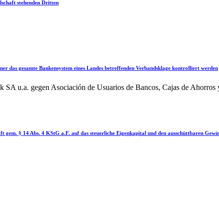
lschaft stehenden Dritten
ner das gesamte Bankensystem eines Landes betreffenden Verbandsklage kontrolliert werden
k SA u.a. gegen Asociación de Usuarios de Bancos, Cajas de Ahorro
 gem. § 14 Abs. 4 KStG a.F. auf das steuerliche Eigenkapital und den ausschüttbaren Gewinn