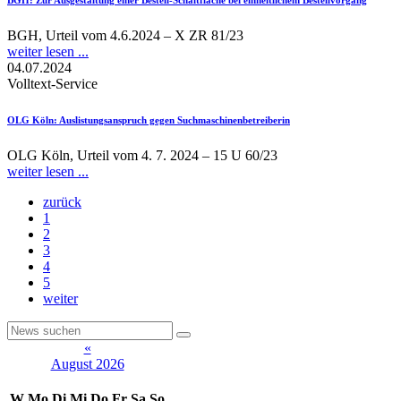
BGH, Urteil vom 4.6.2024 – X ZR 81/23
weiter lesen ...
04.07.2024
Volltext-Service
OLG Köln
: Auslistungsanspruch gegen Suchmaschinenbetreiberin
OLG Köln, Urteil vom 4. 7. 2024 – 15 U 60/23
weiter lesen ...
zurück
1
2
3
4
5
weiter
«
August 2026
W
Mo
Di
Mi
Do
Fr
Sa
So