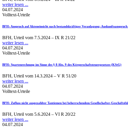
weiter lesen ...
04.07.2024
Volltext-Urteile
BFH
: Anspruch auf Akteneinsicht nach bestandskräftiger Veranlagung; Auskunftsanspru
BFH, Urteil vom 7.5.2024 – IX R 21/22
weiter lesen ...
04.07.2024
Volltext-Urteile
BFH
: Spartenrechnung im Sinne des § 8 Abs. 9 des Körperschaftsteuergesetzes (KStG)
BFH, Urteil vom 14.3.2024 – V R 51/20
weiter lesen ...
04.07.2024
Volltext-Urteile
BFH
: Zufluss nicht ausgezahlter Tantiemen bei beherrschendem Gesellschafter-Geschäftsfü
BFH, Urteil vom 5.6.2024 – VI R 20/22
weiter lesen ...
04.07.2024