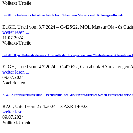
Volltext-Urteile
EuGH
: Schadensort bei wirtschaftlicher Einheit von Mutter- und Tochtergesellschaft
EuGH, Urteil vom 3.7.2024 – C-425/22, MOL Magyar Olaj- és Gázi
weiter lesen ...
11.07.2024
Volltext-Urteile
EuGH
: Hypothekendarlehen – Kontrolle der Transparenz von Mindestzinssatzklauseln im
EuGH, Urteil vom 4.7.2024 – C-450/22, Caixabank SA u. a. gegen As
weiter lesen ...
09.07.2024
Nachrichten
BAG
: Altersdiskriminierung – Beendigung des Arbeitsverhältnisses wegen Erreichens der A
BAG, Urteil vom 25.4.2024 – 8 AZR 140/23
weiter lesen ...
09.07.2024
Volltext-Urteile