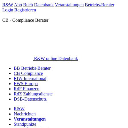
R&W
Abo
Buch
Datenbank
Veranstaltungen
Betriebs-Berater
Login
Registrieren
CB - Compliance Berater
R&W online Datenbank
BB Betriebs-Berater
CB Compliance
RIW International
EWS Europa
RdF Finanzen
RdZ Zahlungsdienste
DSB-Datenschutz
R&W
Nachrichten
Veranstaltungen
Standpunkte