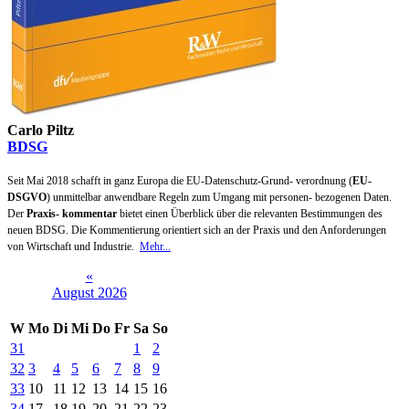
Carlo Piltz
BDSG
Seit Mai 2018 schafft in ganz Europa die EU-Datenschutz-Grund- verordnung (
EU-
DSGVO
) unmittelbar anwendbare Regeln zum Umgang mit personen- bezogenen Daten.
Der
Praxis- kommentar
bietet einen Überblick über die relevanten Bestimmungen des
neuen BDSG. Die Kommentierung orientiert sich an der Praxis und den Anforderungen
von Wirtschaft und Industrie.
Mehr...
«
August 2026
W
Mo
Di
Mi
Do
Fr
Sa
So
31
1
2
32
3
4
5
6
7
8
9
33
10
11
12
13
14
15
16
34
17
18
19
20
21
22
23